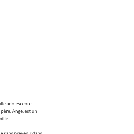
ille adolescente,
 père, Ange, est un
ille.
ue sans prévenir dans