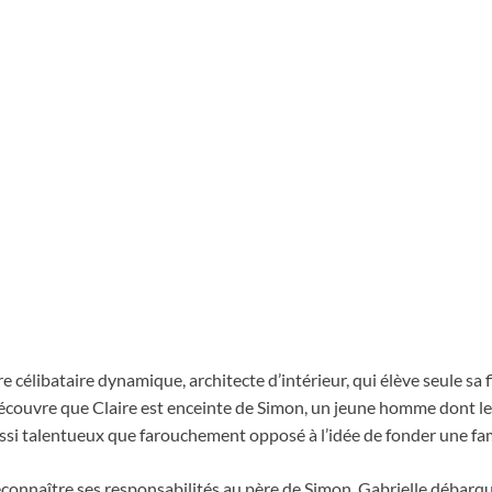
e célibataire dynamique, architecte d’intérieur, qui élève seule sa f
 découvre que Claire est enceinte de Simon, un jeune homme dont le
ssi talentueux que farouchement opposé à l’idée de fonder une fam
econnaître ses responsabilités au père de Simon, Gabrielle débarq