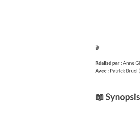
🎬
Réalisé par :
Anne Gia
Avec :
Patrick Bruel (
📖
Synopsis 