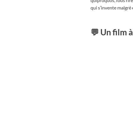
quiproquos, fous rir
qui s’invente malgré e
💬
Un film à