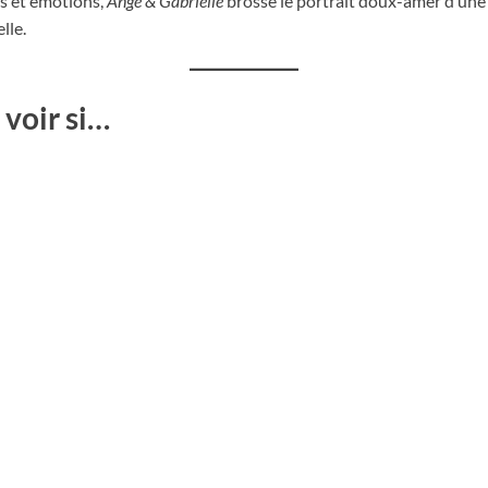
es et émotions,
Ange & Gabrielle
brosse le portrait doux-amer d’une
lle.
 voir si…